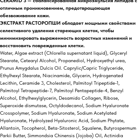
СERAMID 3 — сбалансированная микроэмульсия липидов с
отличным проникновением, предотвращающая
обезвоживание кожи.
ЭКСТРАКТ РАСТОРОПШИ обладает мощными свойствами
селективного удаления стареющих клеток, чтобы
минимизировать выраженность возрастных изменений и
восстановить поврежденные клетки.
Water, Algae extract (Chlorella supernatant liquid), Glyceryl
Stearate, Cetearyl Alcohol, Propanediol, Hydroxyethyl urea,
Prunus Amygdalus Dulcis Oil. Caprylic/Capric Triglyceride,
Ethylhexyl Stearate, Niacinamide, Glycerin, Hydrogenated
Lecithin, Ceramide 3, Cholesterol, Palmitoyl Tripeptide-1,
Palmitoyl Tetrapeptide-7, Palmitoyl Pentapeptide-4, Benzyl
Alcohol, Ethylhexylglycerin, Desamido Collagen, Ribose,
Superoxide dismutase, Octyldodecanol, Sodium Hyaluronate
Crosspolymer, Sodium Hyaluronate, Sodium Acetylated
Hyaluronate, Hydrolyzed Hyaluronic Acid, Sodium Phytate,
Allantoin, Tocopherol, Beta-Sitosterol, Squalene, Butyrospermum
Parkii Butter, Simmondsia Chinensis (Jojoba) Oil, Actinidia