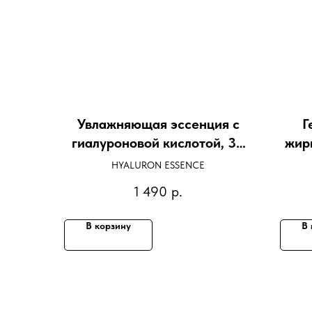
Увлажняющая эссенция с
Г
гиалуроновой кислотой, 30
жир
мл.
HYALURON ESSENCE
1 490
р.
В корзину
В 