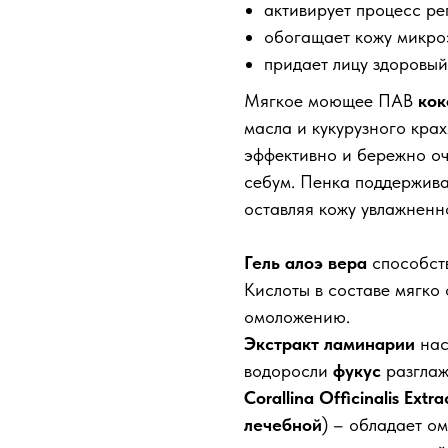
активирует процесс р
обогащает кожу микроэ
придает лицу здоровый
Мягкое моющее ПАВ
кок
масла и кукурузного крах
эффективно и бережно оч
себум. Пенка поддержива
оставляя кожу увлажненн
Гель алоэ вера
способств
Кислоты в составе мягко
омоложению.
Экстракт ламинарии
нас
водоросли
фукус
разглаж
Corallina Officinalis Ex
лечебной
) – обладает 