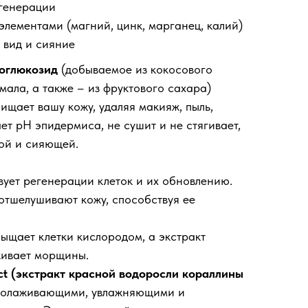
егенерации
лементами (магний, цинк, марганец, калий)
 вид и сияние
оглюкозид
(добываемое из кокосового
мала, а также – из фруктового сахара)
ищает вашу кожу, удаляя макияж, пыль,
ет рН эпидермиса, не сушит и не стягивает,
ой и сияющей.
ует регенерации клеток и их обновлению.
 отшелушивают кожу, способствуя ее
ыщает клетки кислородом, а экстракт
ивает морщины.
tract (экстракт красной водоросли кораллины
омолаживающими, увлажняющими и