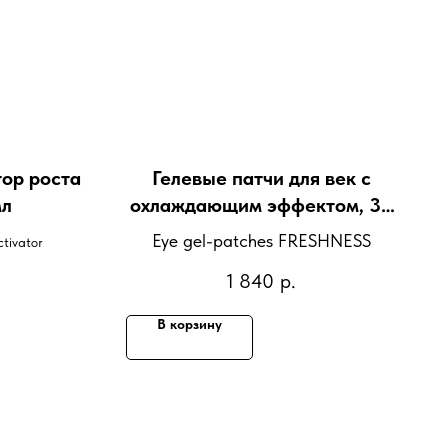
ор роста
Гелевые патчи для век c
мл
охлаждающим эффектом, 30
мл
Eye gel-patches FRESHNESS
tivator
1 840
р.
В корзину