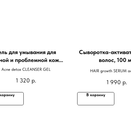
ель для умывания для
Сыворотка-активат
ной и проблемной кожи,
волос, 100 
150 мл
Acne detox CLEANSER GEL
HAIR growth SERUM ac
1 320
р.
1 990
р.
корзину
В корзину