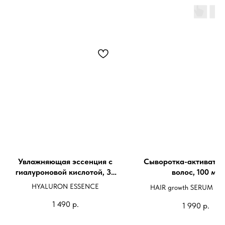
Увлажняющая эссенция с
Сыворотка-активатор
гиалуроновой кислотой, 30
волос, 100 мл
мл.
HYALURON ESSENCE
HAIR growth SERUM acti
1 490
р.
1 990
р.